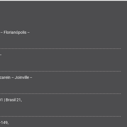
 – Florianópolis –
–
arein – Joinville –
 | Brasil 21,
-149,