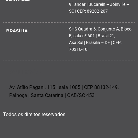
9º andar | Bucarein – Joinville –
SC | CEP: 89202-207
SHS Quadra 6, Conjunto A, Bloco
BRASÍLIA
E, sala nº 601 | Brasil 21,
Asa Sul | Brasília – DF | CEP:
70316-10
PALHOÇA
Av. Atílio Pagani, 115 | sala 1005 | CEP 88132-149,
Palhoça | Santa Catarina | OAB/SC 453
Todos os direitos reservados