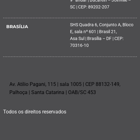
SC | CEP: 89202-207
SHS Quadra 6, Conjunto A, Bloco
BRASÍLIA
E, sala nº 601 | Brasil 21,
Asa Sul | Brasília – DF | CEP:
70316-10
PALHOÇA
Av. Atílio Pagani, 115 | sala 1005 | CEP 88132-149,
Palhoça | Santa Catarina | OAB/SC 453
Todos os direitos reservados