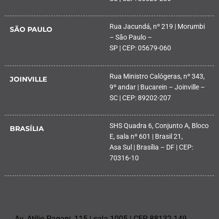
Rua Jacundá, nº 219 | Morumbi
SÃO PAULO
– São Paulo –
SP | CEP: 05679-060
Rua Ministro Calógeras, nº 343,
JOINVILLE
9º andar | Bucarein – Joinville –
SC | CEP: 89202-207
SHS Quadra 6, Conjunto A, Bloco
BRASÍLIA
E, sala nº 601 | Brasil 21,
Asa Sul | Brasília – DF | CEP:
70316-10
PALHOÇA
Av. Atílio Pagani, 115 | sala 1005 | CEP 88132-149,