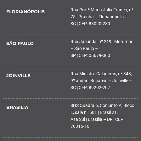
Rua Profª Maria Julia Franco, nº
FLORIANÓPOLIS
75 | Prainha – Florianópolis –
SC | CEP: 88020-280
Rua Jacundá, nº 219 | Morumbi
SÃO PAULO
– São Paulo –
SP | CEP: 05679-060
Rua Ministro Calógeras, nº 343,
JOINVILLE
9º andar | Bucarein – Joinville –
SC | CEP: 89202-207
SHS Quadra 6, Conjunto A, Bloco
BRASÍLIA
E, sala nº 601 | Brasil 21,
Asa Sul | Brasília – DF | CEP:
70316-10