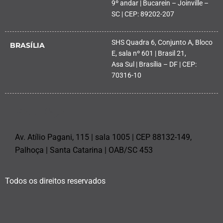
9º andar | Bucarein – Joinville –
SC | CEP: 89202-207
SHS Quadra 6, Conjunto A, Bloco
BRASÍLIA
E, sala nº 601 | Brasil 21,
Asa Sul | Brasília – DF | CEP:
70316-10
PALHOÇA
Av. Atílio Pagani, 115 | sala 1005 | CEP 88132-149,
Palhoça | Santa Catarina | OAB/SC 453
Todos os direitos reservados