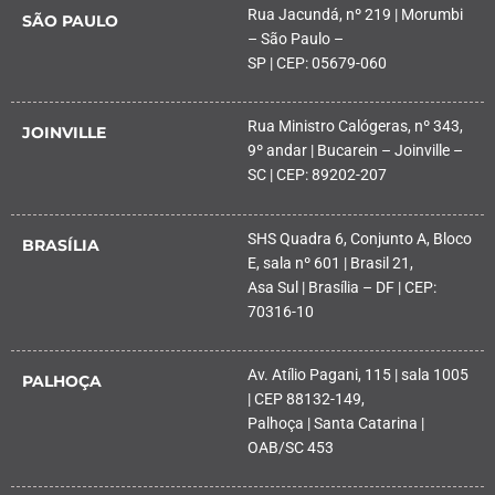
Rua Jacundá, nº 219 | Morumbi
SÃO PAULO
– São Paulo –
SP | CEP: 05679-060
Rua Ministro Calógeras, nº 343,
JOINVILLE
9º andar | Bucarein – Joinville –
SC | CEP: 89202-207
SHS Quadra 6, Conjunto A, Bloco
BRASÍLIA
E, sala nº 601 | Brasil 21,
Asa Sul | Brasília – DF | CEP:
70316-10
Av. Atílio Pagani, 115 | sala 1005
PALHOÇA
| CEP 88132-149,
Palhoça | Santa Catarina |
OAB/SC 453