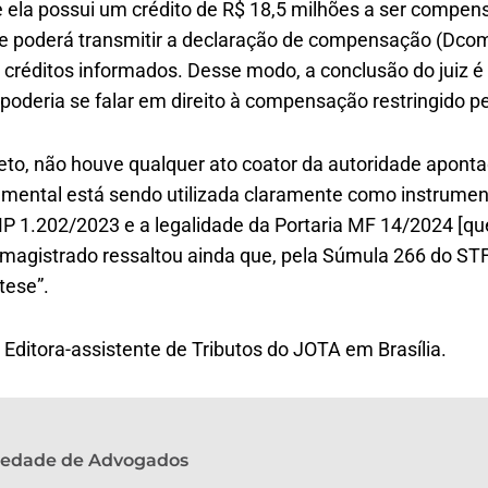
 ela possui um crédito de R$ 18,5 milhões a ser compe
nte poderá transmitir a declaração de compensação (Dcom
os créditos informados. Desse modo, a conclusão do juiz 
, poderia se falar em direito à compensação restringido p
reto, não houve qualquer ato coator da autoridade apon
ntal está sendo utilizada claramente como instrumento
MP 1.202/2023 e a legalidade da Portaria MF 14/2024 [q
. O magistrado ressaltou ainda que, pela Súmula 266 do S
tese”.
 Editora-assistente de Tributos do JOTA em Brasília.
ciedade de Advogados