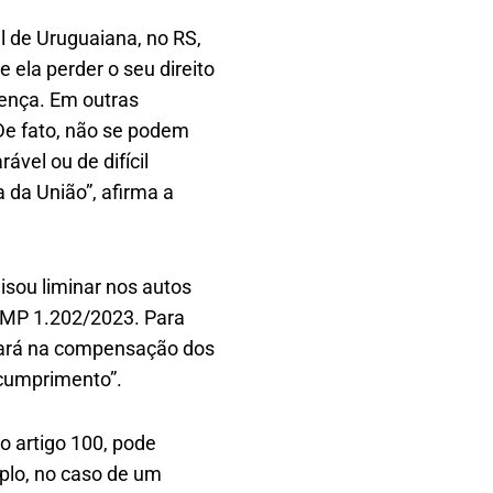
l de Uruguaiana, no RS,
 ela perder o seu direito
tença. Em outras
“De fato, não se podem
ável ou de difícil
a da União”, afirma a
lisou liminar nos autos
a MP 1.202/2023. Para
sará na compensação dos
l cumprimento”.
o artigo 100, pode
plo, no caso de um