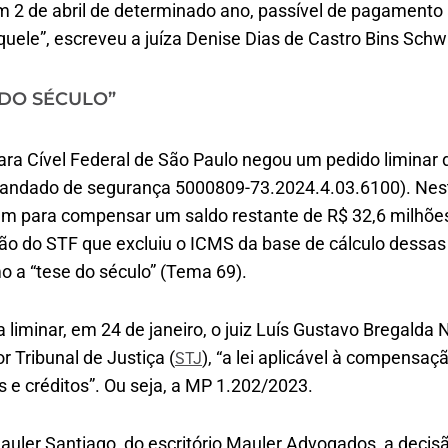
em 2 de abril de determinado ano, passível de pagament
uele”, escreveu a juíza Denise Dias de Castro Bins Sch
 DO SÉCULO”
ara Cível Federal de São Paulo negou um pedido liminar
mandado de segurança 5000809-73.2024.4.03.6100). Nest
tem para compensar um saldo restante de R$ 32,6 milhões
são do STF que excluiu o ICMS da base de cálculo dessas
o a “tese do século” (Tema 69).
a liminar, em 24 de janeiro, o juiz Luís Gustavo Bregalda
r Tribunal de Justiça (
), “a lei aplicável à compensaç
STJ
s e créditos”. Ou seja, a MP 1.202/2023.
 Mauler Santiago, do escritório Mauler Advogados, a decis