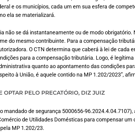
ederal e os municípios, cada um em sua esfera de compet
o ela se materializará.
ia não se dá instantaneamente ou de modo obrigatório.
ome do mesmo contribuinte. Para a compensação tributári
orizadora. O CTN determina que caberá à lei de cada ent
ondições para a compensação tributária. Logo, é legítima 
administrativa quanto ao apontamento das condições pa
respeito à União, é aquele contido na MP 1.202/2023”, afi
 OPTAR PELO PRECATÓRIO, DIZ JUIZ
no mandado de segurança 5000656-96.2024.4.04.7107), a
omércio de Utilidades Domésticas para compensar um c
 pela MP 1.202/23.