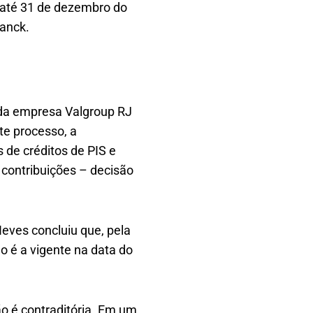
o até 31 de dezembro do
wanck.
 da empresa Valgroup RJ
e processo, a
 de créditos de PIS e
 contribuições – decisão
 Neves concluiu que, pela
ão é a vigente na data do
ão é contraditória. Em um