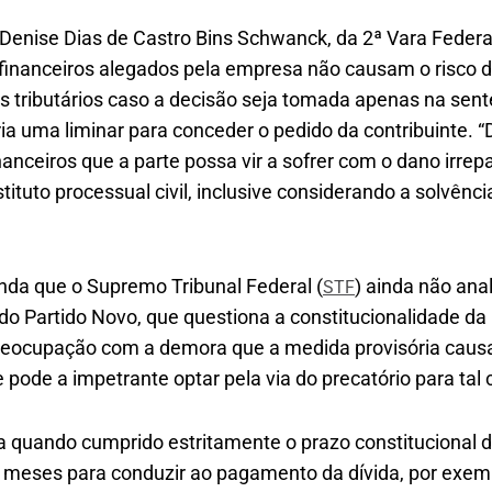
a Denise Dias de Castro Bins Schwanck, da 2ª Vara Federa
 financeiros alegados pela empresa não causam o risco de
s tributários caso a decisão seja tomada apenas na sen
ia uma liminar para conceder o pedido da contribuinte. 
nanceiros que a parte possa vir a sofrer com o dano irrepar
tituto processual civil, inclusive considerando a solvênci
nda que o Supremo Tribunal Federal (
) ainda não ana
STF
 do Partido Novo, que questiona a constitucionalidade d
preocupação com a demora que a medida provisória cau
ue pode a impetrante optar pela via do precatório para ta
a quando cumprido estritamente o prazo constitucional d
 meses para conduzir ao pagamento da dívida, por exem