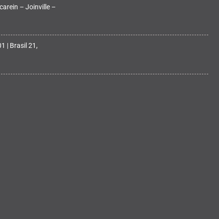
arein – Joinville –
 | Brasil 21,