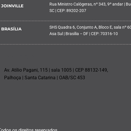
Rua Ministro Calógeras, nº 343, 9º andar | Buc
JOINVILLE
SC | CEP: 89202-207
SHS Quadra 6, Conjunto A, Bloco E, sala nº 601
BRASÍLIA
Asa Sul | Brasília – DF | CEP: 70316-10
PALHOÇA
Av. Atílio Pagani, 115 | sala 1005 | CEP 88132-149,
Palhoça | Santa Catarina | OAB/SC 453
Todos os direitos reservados