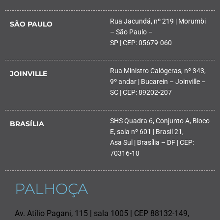
Rua Jacundá, nº 219 | Morumbi
SÃO PAULO
– São Paulo –
SP | CEP: 05679-060
Rua Ministro Calógeras, nº 343,
JOINVILLE
9º andar | Bucarein – Joinville –
SC | CEP: 89202-207
SHS Quadra 6, Conjunto A, Bloco
BRASÍLIA
E, sala nº 601 | Brasil 21,
Asa Sul | Brasília – DF | CEP:
70316-10
PALHOÇA
Av. Atílio Pagani, 115 | sala 1005 | CEP 88132-149,