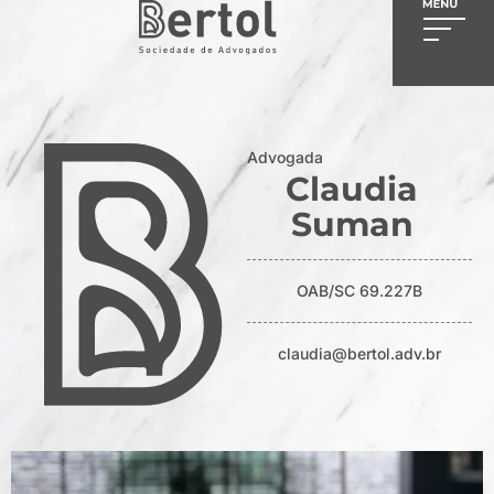
Advogada
Claudia
Suman
OAB/SC 69.227B
claudia@bertol.adv.br