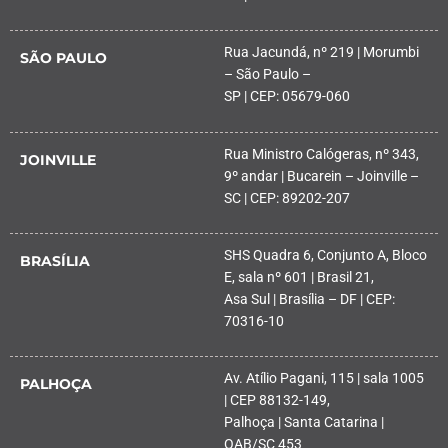
Rua Jacundá, nº 219 | Morumbi
SÃO PAULO
– São Paulo –
SP | CEP: 05679-060
Rua Ministro Calógeras, nº 343,
JOINVILLE
9º andar | Bucarein – Joinville –
SC | CEP: 89202-207
SHS Quadra 6, Conjunto A, Bloco
BRASÍLIA
E, sala nº 601 | Brasil 21,
Asa Sul | Brasília – DF | CEP:
70316-10
Av. Atílio Pagani, 115 | sala 1005
PALHOÇA
| CEP 88132-149,
Palhoça | Santa Catarina |
OAB/SC 453