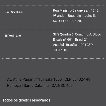
Rua Ministro Calógeras, nº 343,
JOINVILLE
9º andar | Bucarein – Joinville –
SC | CEP: 89202-207
SHS Quadra 6, Conjunto A, Bloco
BRASÍLIA
E, sala nº 601 | Brasil 21,
Asa Sul | Brasília – DF | CEP:
70316-10
PALHOÇA
Av. Atílio Pagani, 115 | sala 1005 | CEP 88132-149,
Palhoça | Santa Catarina | OAB/SC 453
Todos os direitos reservados