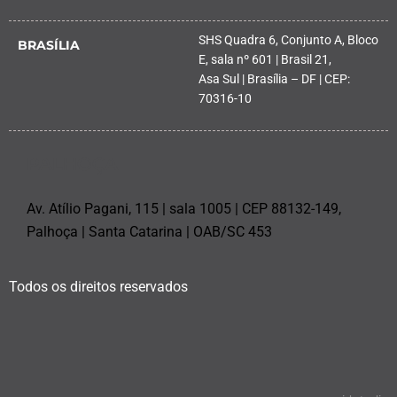
SHS Quadra 6, Conjunto A, Bloco
BRASÍLIA
E, sala nº 601 | Brasil 21,
Asa Sul | Brasília – DF | CEP:
70316-10
PALHOÇA
Av. Atílio Pagani, 115 | sala 1005 | CEP 88132-149,
Palhoça | Santa Catarina | OAB/SC 453
Todos os direitos reservados