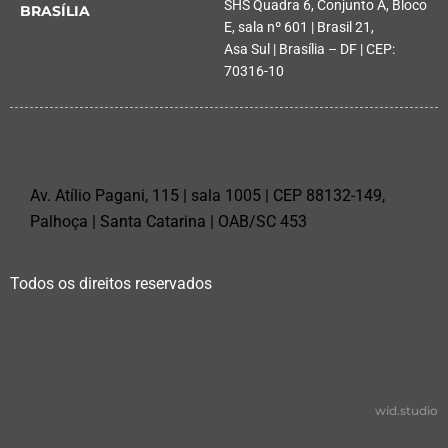
SHS Quadra 6, Conjunto A, Bloco
BRASÍLIA
E, sala nº 601 | Brasil 21,
Asa Sul | Brasília – DF | CEP:
70316-10
PALHOÇA
Av. Atílio Pagani, 115 | sala 1005 | CEP 88132-149,
Palhoça | Santa Catarina | OAB/SC 453
Todos os direitos reservados
wid.studio