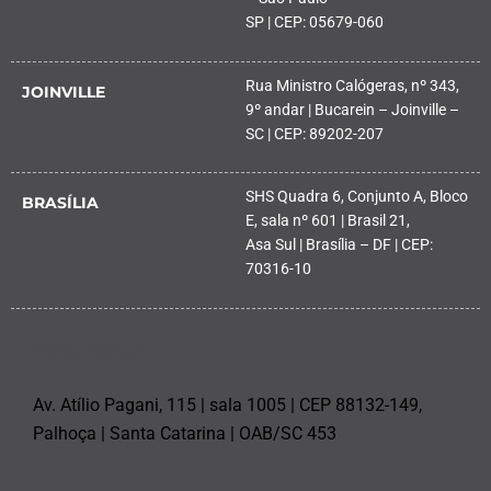
SP | CEP: 05679-060
Rua Ministro Calógeras, nº 343,
JOINVILLE
9º andar | Bucarein – Joinville –
SC | CEP: 89202-207
SHS Quadra 6, Conjunto A, Bloco
BRASÍLIA
E, sala nº 601 | Brasil 21,
Asa Sul | Brasília – DF | CEP:
70316-10
PALHOÇA
Av. Atílio Pagani, 115 | sala 1005 | CEP 88132-149,
Palhoça | Santa Catarina | OAB/SC 453