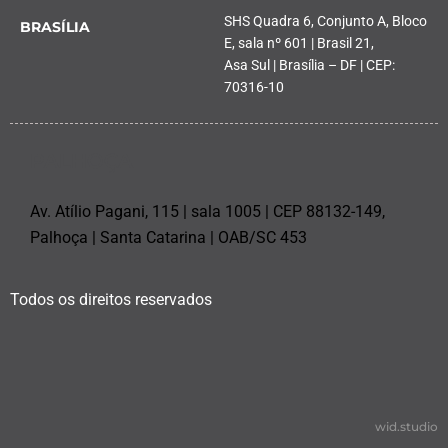
SHS Quadra 6, Conjunto A, Bloco
BRASÍLIA
E, sala nº 601 | Brasil 21,
Asa Sul | Brasília – DF | CEP:
70316-10
PALHOÇA
Av. Atílio Pagani, 115 | sala 1005 | CEP 88132-149,
Palhoça | Santa Catarina | OAB/SC 453
Todos os direitos reservados
wid.studio