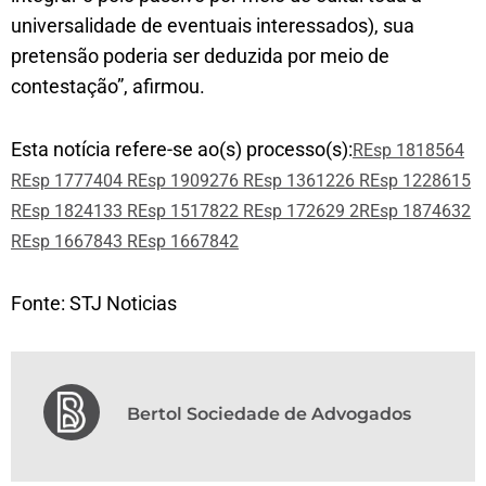
universalidade de eventuais interessados), sua
pretensão poderia ser deduzida por meio de
contestação”, afirmou.
Esta notícia refere-se ao(s) processo(s):
REsp 1818564
REsp 1777404
REsp 1909276
REsp 1361226
REsp 1228615
REsp 1824133
REsp 1517822
REsp 172629 2
REsp 1874632
REsp 1667843
REsp 1667842
Fonte: STJ Noticias
Bertol Sociedade de Advogados