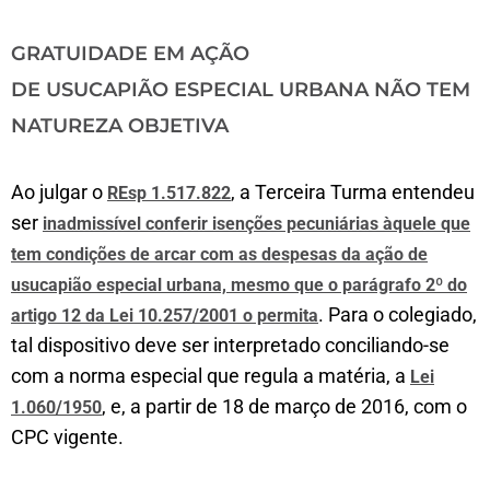
GRATUIDADE EM AÇÃO
DE USUCAPIÃO ESPECIAL URBANA NÃO TEM
NATUREZA OBJETIVA
Ao julgar o
, a Terceira Turma entendeu
REsp 1.517.822
ser
inadmissível conferir isenções pecuniárias àquele que
tem condições de arcar com as despesas da ação de
usucapião especial urbana, mesmo que o parágrafo 2º do
. Para o colegiado,
artigo 12 da Lei 10.257/2001 o permita
tal dispositivo deve ser interpretado conciliando-se
com a norma especial que regula a matéria, a
Lei
, e, a partir de 18 de março de 2016, com o
1.060/1950
CPC vigente.