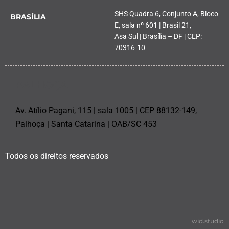
SHS Quadra 6, Conjunto A, Bloco
BRASÍLIA
E, sala nº 601 | Brasil 21,
Asa Sul | Brasília – DF | CEP:
70316-10
PALHOÇA
Av. Atílio Pagani, 115 | sala 1005 | CEP 88132-149,
Palhoça | Santa Catarina | OAB/SC 453
Todos os direitos reservados
wid.studio