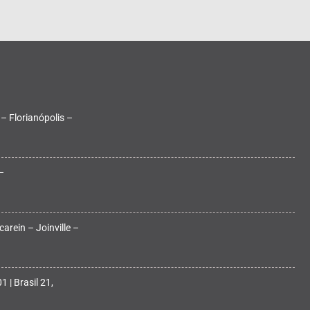
 – Florianópolis –
–
arein – Joinville –
 | Brasil 21,