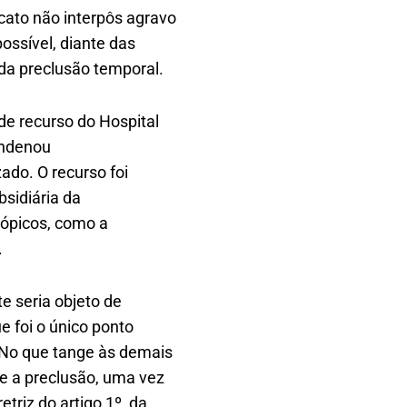
icato não interpôs agravo
ossível, diante das
da preclusão temporal.
e recurso do Hospital
ondenou
ado. O recurso foi
sidiária da
tópicos, como a
.
e seria objeto de
e foi o único ponto
“No que tange às demais
se a preclusão, uma vez
triz do artigo 1º, da