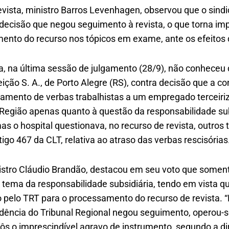
revista, ministro Barros Levenhagen, observou que o sind
decisão que negou seguimento à revista, o que torna imp
mento do recurso nos tópicos em exame, ante os efeitos 
na última sessão de julgamento (28/9), não conheceu d
ção S. A., de Porto Alegre (RS), contra decisão que a c
amento de verbas trabalhistas a um empregado terceiriz
 Região apenas quanto à questão da responsabilidade sub
as o hospital questionava, no recurso de revista, outros 
igo 467 da CLT, relativa ao atraso das verbas rescisórias
nistro Cláudio Brandão, destacou em seu voto que soment
tema da responsabilidade subsidiária, tendo em vista qu
pelo TRT para o processamento do recurso de revista. 
sidência do Tribunal Regional negou seguimento, operou-
pôs o imprescindível agravo de instrumento, segundo a dire