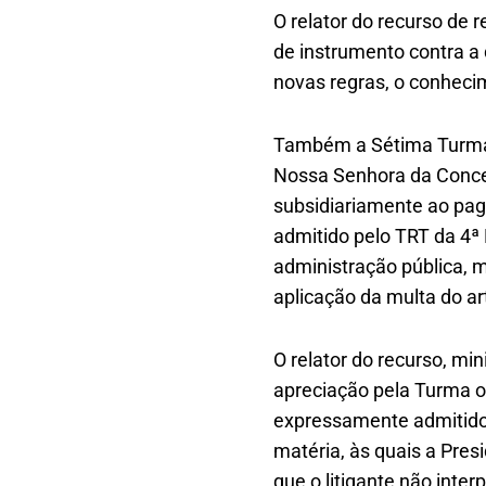
O relator do recurso de 
de instrumento contra a 
novas regras, o conheci
Também a Sétima Turma, 
Nossa Senhora da Concei
subsidiariamente ao pag
admitido pelo TRT da 4ª
administração pública, m
aplicação da multa do art
O relator do recurso, mi
apreciação pela Turma o 
expressamente admitido 
matéria, às quais a Pre
que o litigante não inter