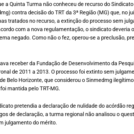
ue a Quinta Turma não conheceu de recurso do Sindicat
mg) contra decisão do TRT da 3ª Região (MG) que, no juí
as tratados no recurso, a extinção do processo sem jul
acordo com a nova regulamentação, o sindicato deveria
tema negado. Como não o fez, operou-se a preclusão, prev
ntava receber da Fundação de Desenvolvimento da Pesqu
tronal de 2011 a 2013. O processo foi extinto sem julgame
de Belo Horizonte, que considerou o Sinmedmg ilegítimo 
 foi mantida pelo TRT-MG.
ndicato pretendia a declaração de nulidade do acórdão r
s de declaração, a turma regional não analisou o ques
m julgamento do mérito.