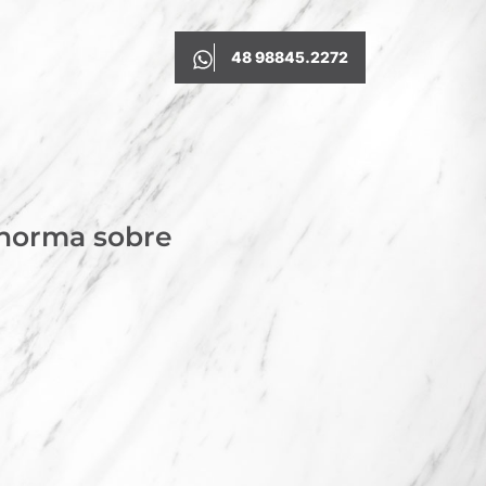
48 98845.2272
 norma sobre