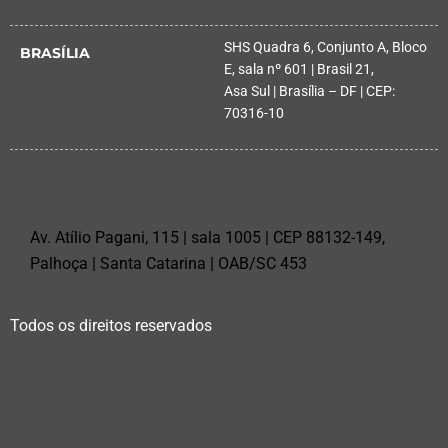
SHS Quadra 6, Conjunto A, Bloco
BRASÍLIA
E, sala nº 601 | Brasil 21,
Asa Sul | Brasília – DF | CEP:
70316-10
PALHOÇA
Av. Atílio Pagani, 115 | sala 1005 | CEP 88132-149,
Palhoça | Santa Catarina | OAB/SC 453
Todos os direitos reservados