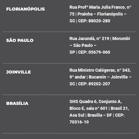
Rua Profª Maria Julia Franco, nº
FLORIANÓPOLIS
75 | Prainha – Florianópolis –
SC | CEP: 88020-280
Rua Jacundá, nº 219 | Morumbi
SÃO PAULO
– São Paulo –
SP | CEP: 05679-060
Rua Ministro Calógeras, nº 343,
JOINVILLE
9º andar | Bucarein – Joinville –
SC | CEP: 89202-207
SHS Quadra 6, Conjunto A,
BRASÍLIA
Bloco E, sala nº 601 | Brasil 21,
Asa Sul | Brasília – DF | CEP:
70316-10