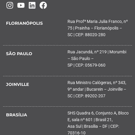
Rua Profª Maria Julia Franco, nº
FLORIANÓPOLIS
75 | Prainha – Florianópolis –
SC | CEP: 88020-280
Rua Jacundá, nº 219 | Morumbi
SÃO PAULO
– São Paulo –
SP | CEP: 05679-060
Rua Ministro Calógeras, nº 343,
JOINVILLE
9º andar | Bucarein – Joinville –
SC | CEP: 89202-207
SHS Quadra 6, Conjunto A, Bloco
BRASÍLIA
E, sala nº 601 | Brasil 21,
Asa Sul | Brasília – DF | CEP:
70316-10