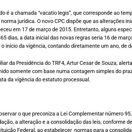
do é a chamada “vacatio legis”, que corresponde ao temp
 norma jurídica. O novo CPC dispõe que as alterações in
teceu em 17 de março de 2015. Entretanto, alguns espec
5 dias, a data inicial das novas regras seria 16 de març
 início da vigência, contando diretamente um ano, de d
iliar da Presidência do TRF4, Artur Cesar de Souza, alerta
inido somente com base numa contagem simples do praz
ata da vigência do estatuto processual.
servar o que preconiza a Lei Complementar número 95,
dação, a alteração e a consolidação das leis, conforme d
tituição Federal, ao estabelecer normas para a consolid