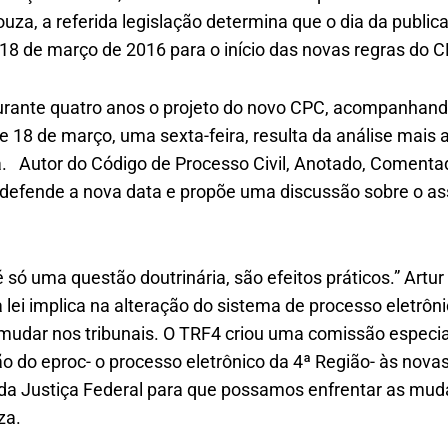
za, a referida legislação determina que o dia da public
18 de março de 2016 para o início das novas regras do 
rante quatro anos o projeto do novo CPC, acompanhando
de 18 de março, uma sexta-feira, resulta da análise mais 
ia. Autor do Código de Processo Civil, Anotado, Comenta
defende a nova data e propõe uma discussão sobre o as
 é só uma questão doutrinária, são efeitos práticos.” Artu
 lei implica na alteração do sistema de processo eletrô
i mudar nos tribunais. O TRF4 criou uma comissão espec
o do eproc- o processo eletrônico da 4ª Região- às nova
 da Justiça Federal para que possamos enfrentar as mud
za.