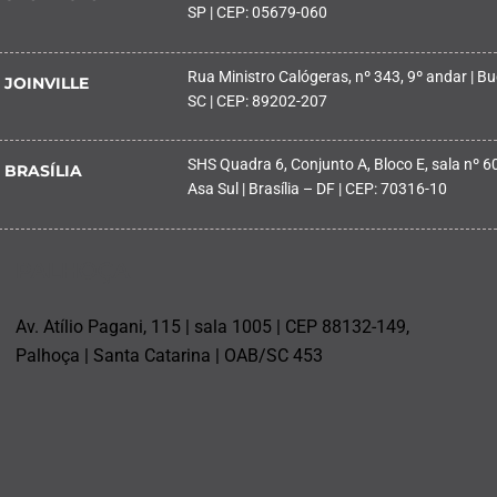
SP | CEP: 05679-060
Rua Ministro Calógeras, nº 343, 9º andar | Buc
JOINVILLE
SC | CEP: 89202-207
SHS Quadra 6, Conjunto A, Bloco E, sala nº 601
BRASÍLIA
Asa Sul | Brasília – DF | CEP: 70316-10
PALHOÇA
Av. Atílio Pagani, 115 | sala 1005 | CEP 88132-149,
Palhoça | Santa Catarina | OAB/SC 453