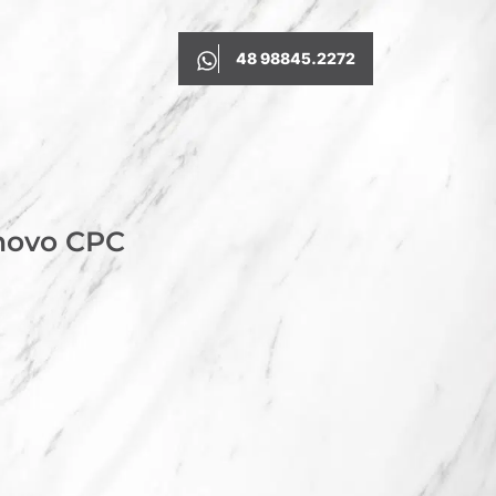
48 98845.2272
 novo CPC