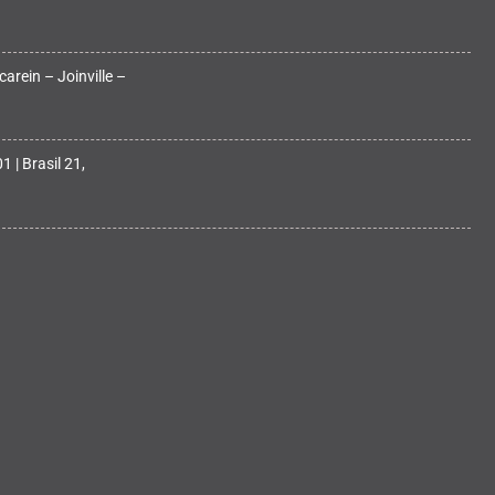
arein – Joinville –
 | Brasil 21,