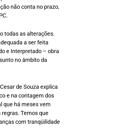
ação não conta no prazo,
CPC.
 todas as alterações.
adequada a ser feita
do e Interpretado – obra
sunto no âmbito da
r Cesar de Souza explica
nico e na contagem dos
ial que há meses vem
s regras. Temos que
anças com tranqüilidade