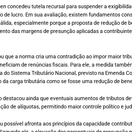
sen concedeu tutela recursal para suspender a exigibili
o de lucro. Em sua avaliação, existem fundamentos cons
nválida, especialmente porque a proposta de redução de be
ento das margens de presunção aplicadas a contribuint
 que a norma cria uma contradição ao impor maior trib
eficiam de renúncias fiscais. Para ele, a medida tam
ia do Sistema Tributário Nacional, previsto na Emenda C
 da carga tributária como se fosse uma redução de bene
o destacou ainda que eventuais aumentos de tributos d
ação de alíquotas, permitindo maior controle político e jud
possível afronta aos princípios da capacidade contribut
 Segundo ele, a elevação dos percentuais de presunção p