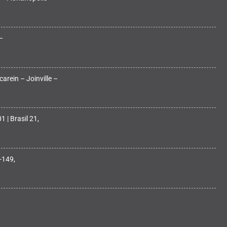
–
arein – Joinville –
 | Brasil 21,
-149,