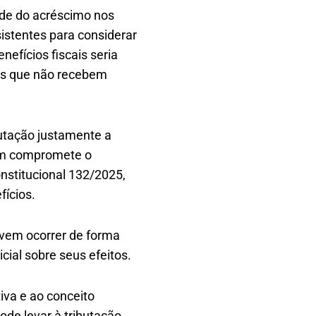
dade do acréscimo nos
istentes para considerar
nefícios fiscais seria
es que não recebem
utação justamente a
bém compromete o
onstitucional 132/2025,
fícios.
evem ocorrer de forma
icial sobre seus efeitos.
iva e ao conceito
ode levar à tributação