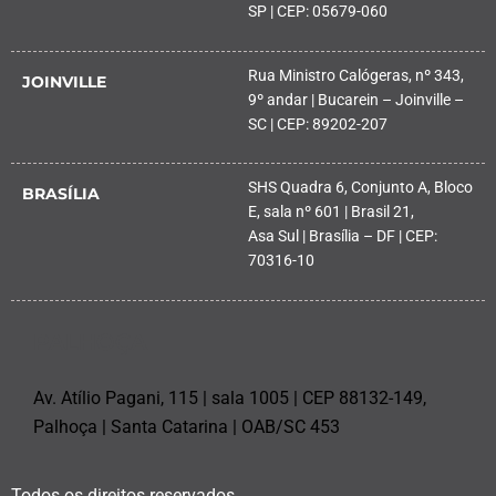
SP | CEP: 05679-060
Rua Ministro Calógeras, nº 343,
JOINVILLE
9º andar | Bucarein – Joinville –
SC | CEP: 89202-207
SHS Quadra 6, Conjunto A, Bloco
BRASÍLIA
E, sala nº 601 | Brasil 21,
Asa Sul | Brasília – DF | CEP:
70316-10
PALHOÇA
Av. Atílio Pagani, 115 | sala 1005 | CEP 88132-149,
Palhoça | Santa Catarina | OAB/SC 453
Todos os direitos reservados