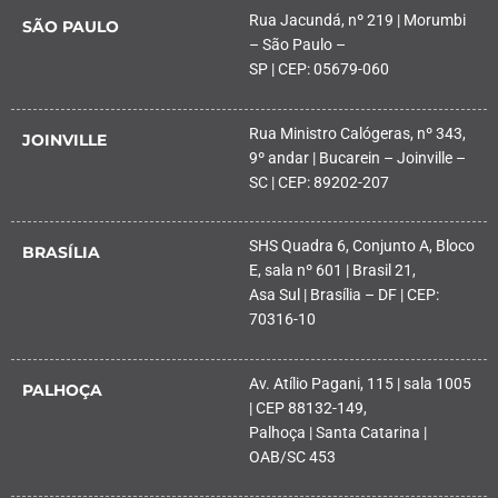
Rua Jacundá, nº 219 | Morumbi
SÃO PAULO
– São Paulo –
SP | CEP: 05679-060
Rua Ministro Calógeras, nº 343,
JOINVILLE
9º andar | Bucarein – Joinville –
SC | CEP: 89202-207
SHS Quadra 6, Conjunto A, Bloco
BRASÍLIA
E, sala nº 601 | Brasil 21,
Asa Sul | Brasília – DF | CEP:
70316-10
Av. Atílio Pagani, 115 | sala 1005
PALHOÇA
| CEP 88132-149,
Palhoça | Santa Catarina |
OAB/SC 453