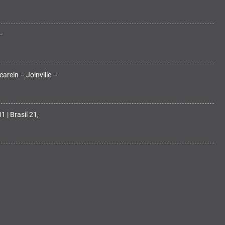
–
arein – Joinville –
 | Brasil 21,