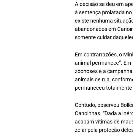
A decisão se deu em ap
à sentença prolatada no 
existe nenhuma situação
abandonados em Canoinha
somente cuidar daqueles
Em contrarrazões, o Min
animal permanece”. Em s
zoonoses e a campanha d
animais de rua, conform
permaneceu totalmente i
Contudo, observou Bolle
Canoinhas. “Dada a inér
acabam vítimas de maus-
zelar pela proteção del