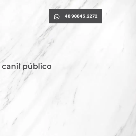
48 98845.2272
canil público