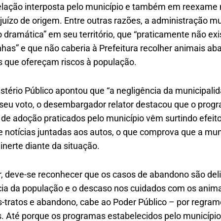
elação interposta pelo município e também em reexame 
juízo de origem. Entre outras razões, a administração m
 dramática” em seu território, que “praticamente não ex
s” e que não caberia à Prefeitura recolher animais a
 que ofereçam riscos à população.
istério Público apontou que “a negligência da municipal
eu voto, o desembargador relator destacou que o progr
e adoção praticados pelo município vêm surtindo efeit
e notícias juntadas aos autos, o que comprova que a mun
nerte diante da situação.
r, deve-se reconhecer que os casos de abandono são del
cia da população e o descaso nos cuidados com os anima
tratos e abandono, cabe ao Poder Público – por regrame
es. Até porque os programas estabelecidos pelo municípi