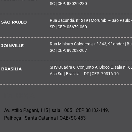
SC | CEP: 88020-280
Rua Jacundá, nº 219 | Morumbi – São Paulo 
SÃO PAULO
SP | CEP: 05679-060
Rua Ministro Calógeras, nº 343, 9º andar | Buc
JOINVILLE
SC | CEP: 89202-207
SHS Quadra 6, Conjunto A, Bloco E, sala nº 601
BRASÍLIA
Asa Sul | Brasília – DF | CEP: 70316-10
PALHOÇA
Av. Atílio Pagani, 115 | sala 1005 | CEP 88132-149,
Palhoça | Santa Catarina | OAB/SC 453