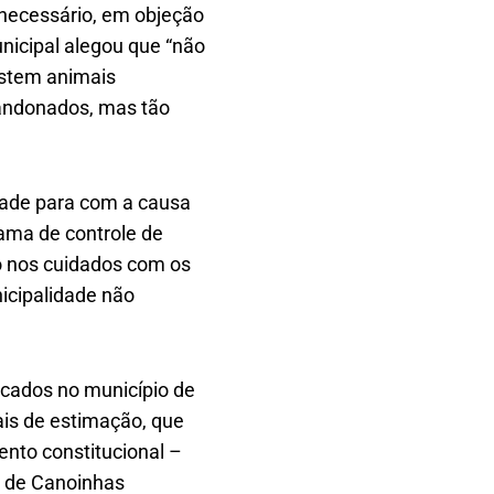
necessário, em objeção
unicipal alegou que “não
istem animais
bandonados, mas tão
idade para com a causa
ama de controle de
o nos cuidados com os
icipalidade não
icados no município de
is de estimação, que
nto constitucional –
o de Canoinhas