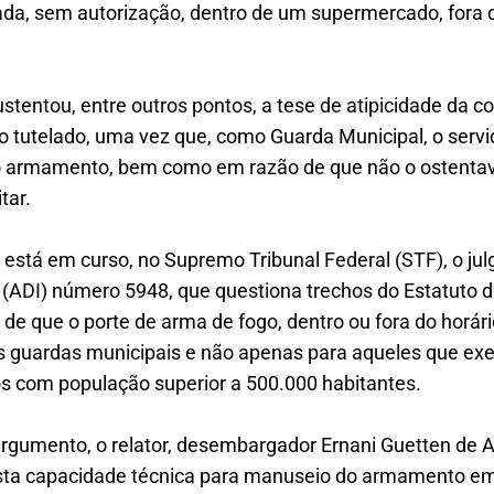
da, sem autorização, dentro de um supermercado, fora d
stentou, entre outros pontos, a tese de atipicidade da c
o tutelado, uma vez que, como Guarda Municipal, o servi
o armamento, bem como em razão de que não o ostenta
tar.
 está em curso, no Supremo Tribunal Federal (STF), o ju
e (ADI) número 5948, que questiona trechos do Estatut
e que o porte de arma de fogo, dentro ou fora do horário
os guardas municipais e não apenas para aqueles que e
os com população superior a 500.000 habitantes.
argumento, o relator, desembargador Ernani Guetten de 
sta capacidade técnica para manuseio do armamento em 