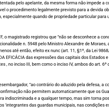
stentada pelo apelante, da mesma forma não impede a c
ível o procedimento legalmente previsto para a devida o
, especialmente quando de propriedade particular para u
TF, o magistrado registrou que “não se desconhece a con
ucionalidade n. 5948 pelo Ministro Alexandre de Moraes,
menos até então, efeito ex nunc (art. 11, §1º, da Lei 986
EFICÁCIA das expressões das capitais dos Estados e
es , no inciso III, bem como o inciso IV, ambos do art. 6º 
esembargador, “ao contrário do aduzido pela defesa, a 
l confirmação não permitem automaticamente que os Gua
ra indiscriminada e a qualquer tempo, mas sim torna pos
os ‘integrantes das guardas municipais, nas condições e