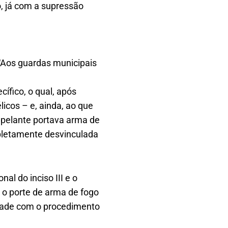
o, já com a supressão
“Aos guardas municipais
ífico, o qual, após
icos – e, ainda, ao que
 apelante portava arma de
pletamente desvinculada
al do inciso III e o
 o porte de arma de fogo
idade com o procedimento