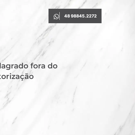
48 98845.2272
agrado fora do
torização