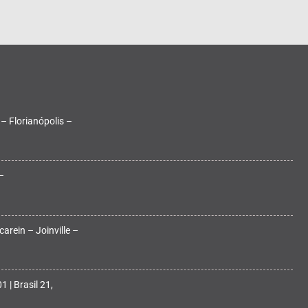
 – Florianópolis –
–
arein – Joinville –
 | Brasil 21,