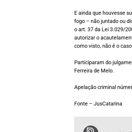
E ainda que houvesse su
fogo – não juntado ou di
o art. 37 da Lei 3.029/2
autorizar o acautelamen
como visto, não é o caso
Participaram do julgam
Ferreira de Melo.
Apelação criminal núme
Fonte – JusCatarina