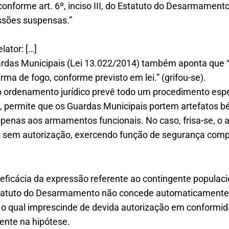
conforme art. 6º, inciso III, do Estatuto do Desarmament
sões suspensas.”
lator: […]
ardas Municipais (Lei 13.022/2014) também aponta que 
rma de fogo, conforme previsto em lei.” (grifou-se).
 o ordenamento jurídico prevê todo um procedimento espec
 permite que os Guardas Municipais portem artefatos bél
apenas aos armamentos funcionais. No caso, frisa-se, o
e, sem autorização, exercendo função de segurança com
eficácia da expressão referente ao contingente populacion
 Estatuto do Desarmamento não concede automaticamente
 o qual imprescinde de devida autorização em conform
ente na hipótese.