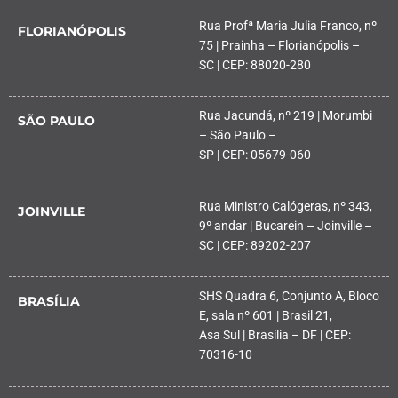
Rua Profª Maria Julia Franco, nº
FLORIANÓPOLIS
75 | Prainha – Florianópolis –
SC | CEP: 88020-280
Rua Jacundá, nº 219 | Morumbi
SÃO PAULO
– São Paulo –
SP | CEP: 05679-060
Rua Ministro Calógeras, nº 343,
JOINVILLE
9º andar | Bucarein – Joinville –
SC | CEP: 89202-207
SHS Quadra 6, Conjunto A, Bloco
BRASÍLIA
E, sala nº 601 | Brasil 21,
Asa Sul | Brasília – DF | CEP:
70316-10