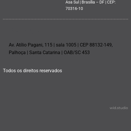
Asa Sul | Brasília – DF | CEP:
70316-10
PALHOÇA
Av. Atílio Pagani, 115 | sala 1005 | CEP 88132-149,
Palhoça | Santa Catarina | OAB/SC 453
Todos os direitos reservados
wid.studio