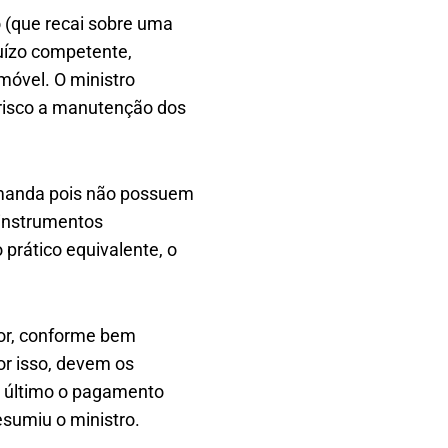
o (que recai sobre uma
juízo competente,
móvel. O ministro
 risco a manutenção dos
demanda pois não possuem
e instrumentos
prático equivalente, o
dor, conforme bem
Por isso, devem os
e último o pagamento
sumiu o ministro.