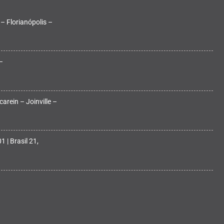
 – Florianópolis –
–
arein – Joinville –
 | Brasil 21,