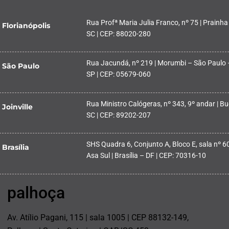
Rua Profª Maria Julia Franco, nº 75 | Prainha
Florianópolis
SC | CEP: 88020-280
Rua Jacundá, nº 219 | Morumbi – São Paulo 
São Paulo
SP | CEP: 05679-060
Rua Ministro Calógeras, nº 343, 9º andar | Buc
Joinville
SC | CEP: 89202-207
SHS Quadra 6, Conjunto A, Bloco E, sala nº 601
Brasília
Asa Sul | Brasília – DF | CEP: 70316-10
palhoça
Av. Atílio Pagani, 115 | sala 1005 | CEP 88132-149,