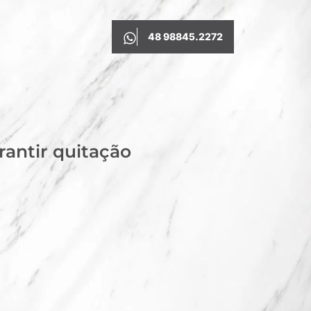
48 98845.2272
rantir quitação