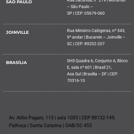
Rua Jacundá, nº 219 | Morumbi
SÃO PAULO
– São Paulo –
SP | CEP: 05679-060
Rua Ministro Calógeras, nº 343,
JOINVILLE
9º andar | Bucarein – Joinville –
SC | CEP: 89202-207
SHS Quadra 6, Conjunto A, Bloco
BRASÍLIA
E, sala nº 601 | Brasil 21,
Asa Sul | Brasília – DF | CEP:
70316-10
PALHOÇA
Av. Atílio Pagani, 115 | sala 1005 | CEP 88132-149,
Palhoça | Santa Catarina | OAB/SC 453