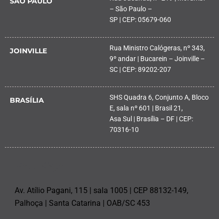
SÃO PAULO
– São Paulo –
SP | CEP: 05679-060
Rua Ministro Calógeras, nº 343,
JOINVILLE
9º andar | Bucarein – Joinville –
SC | CEP: 89202-207
SHS Quadra 6, Conjunto A, Bloco
BRASÍLIA
E, sala nº 601 | Brasil 21,
Asa Sul | Brasília – DF | CEP:
70316-10
PALHOÇA
Av. Atílio Pagani, 115 | sala 1005 | CEP 88132-149,
Palhoça | Santa Catarina | OAB/SC 453