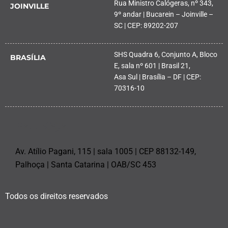
Rua Ministro Calógeras, nº 343,
JOINVILLE
9º andar | Bucarein – Joinville –
SC | CEP: 89202-207
SHS Quadra 6, Conjunto A, Bloco
BRASÍLIA
E, sala nº 601 | Brasil 21,
Asa Sul | Brasília – DF | CEP:
70316-10
PALHOÇA
Av. Atílio Pagani, 115 | sala 1005 | CEP 88132-149,
Palhoça | Santa Catarina | OAB/SC 453
Todos os direitos reservados