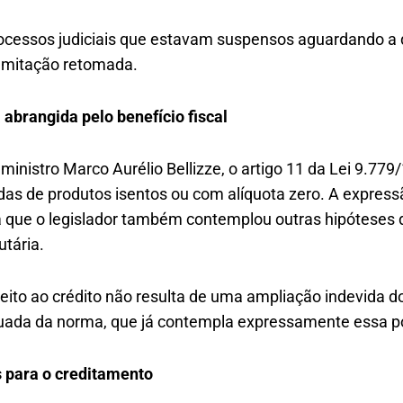
rocessos judiciais que estavam suspensos aguardando a 
amitação retomada.
brangida pelo benefício fiscal
ministro Marco Aurélio Bellizze, o artigo 11 da Lei 9.779/
das de produtos isentos ou com alíquota zero. A expressã
a que o legislador também contemplou outras hipóteses
utária.
reito ao crédito não resulta de uma ampliação indevida d
ada da norma, que já contempla expressamente essa po
s para o creditamento