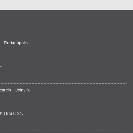
 – Florianópolis –
–
arein – Joinville –
 | Brasil 21,