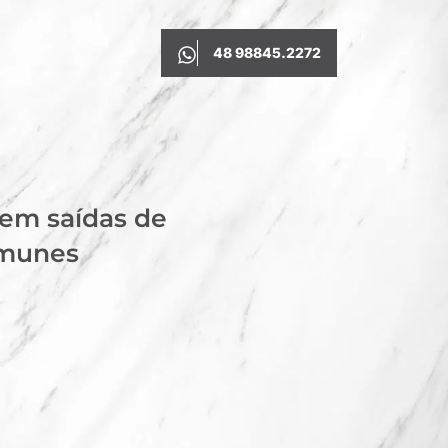
48 98845.2272
 em saídas de
imunes