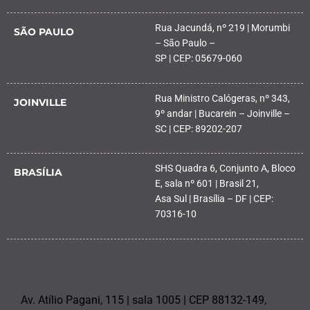
Rua Jacundá, nº 219 | Morumbi
SÃO PAULO
– São Paulo –
SP | CEP: 05679-060
Rua Ministro Calógeras, nº 343,
JOINVILLE
9º andar | Bucarein – Joinville –
SC | CEP: 89202-207
SHS Quadra 6, Conjunto A, Bloco
BRASÍLIA
E, sala nº 601 | Brasil 21,
Asa Sul | Brasília – DF | CEP:
70316-10
PALHOÇA
Av. Atílio Pagani, 115 | sala 1005 | CEP 88132-149,