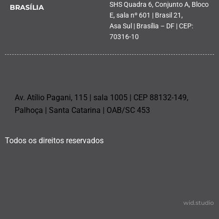
SHS Quadra 6, Conjunto A, Bloco
BRASÍLIA
E, sala nº 601 | Brasil 21,
Asa Sul | Brasília – DF | CEP:
70316-10
PALHOÇA
Av. Atílio Pagani, 115 | sala 1005 | CEP 88132-149,
Palhoça | Santa Catarina | OAB/SC 453
Todos os direitos reservados
wid.studio