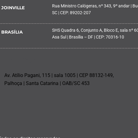
Rua Ministro Calógeras, nº 343, 9º andar | Buc
JOINVILLE
SC | CEP: 89202-207
SHS Quadra 6, Conjunto A, Bloco E, sala nº 601
BRASÍLIA
Asa Sul | Brasília – DF | CEP: 70316-10
PALHOÇA
Av. Atílio Pagani, 115 | sala 1005 | CEP 88132-149,
Palhoça | Santa Catarina | OAB/SC 453