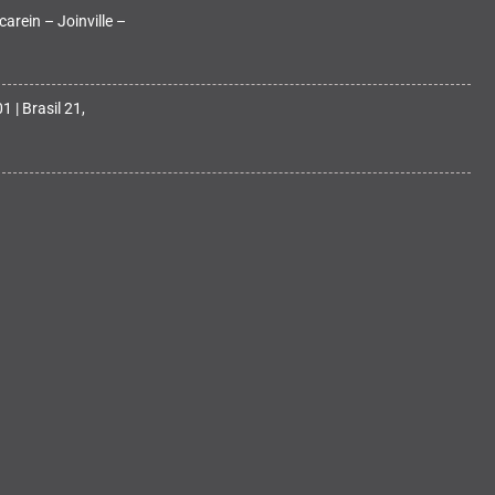
arein – Joinville –
 | Brasil 21,