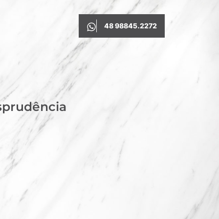
48 98845.2272
isprudência