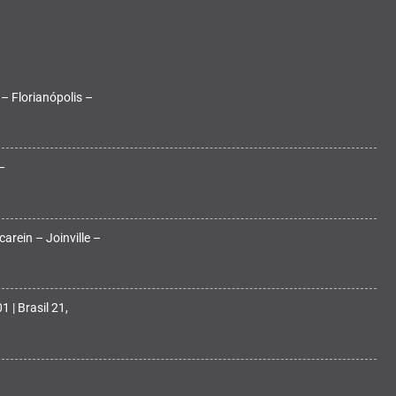
 – Florianópolis –
–
arein – Joinville –
 | Brasil 21,