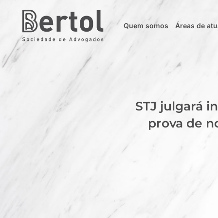
Quem somos
Áreas de at
STJ julgará 
prova de n