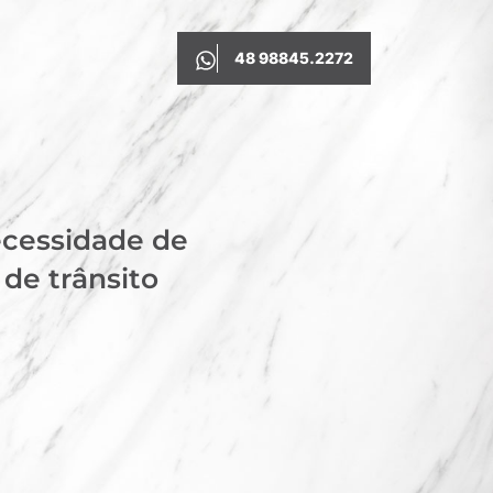
48 98845.2272
ecessidade de
de trânsito