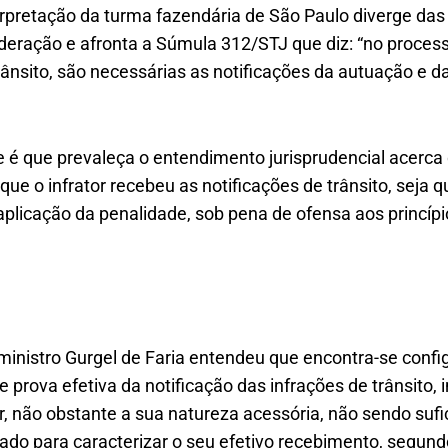
erpretação da turma fazendária de São Paulo diverge das
deração e afronta a Súmula 312/STJ que diz: “no process
ânsito, são necessárias as notificações da autuação e d
e é que prevaleça o entendimento jurisprudencial acerca
ue o infrator recebeu as notificações de trânsito, seja q
aplicação da penalidade, sob pena de ofensa aos princípi
 ministro Gurgel de Faria entendeu que encontra-se confi
prova efetiva da notificação das infrações de trânsito, i
r, não obstante a sua natureza acessória, não sendo suf
do para caracterizar o seu efetivo recebimento, segund