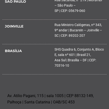
Rua Jacundá, nº 219 | Morumbi
SÃO PAULO
– São Paulo –
SP | CEP: 05679-060
Rua Ministro Calógeras, nº 343,
JOINVILLE
9º andar | Bucarein – Joinville –
SC | CEP: 89202-207
SHS Quadra 6, Conjunto A, Bloco
BRASÍLIA
E, sala nº 601 | Brasil 21,
Asa Sul | Brasília – DF | CEP:
70316-10
PALHOÇA
Av. Atílio Pagani, 115 | sala 1005 | CEP 88132-149,
Palhoça | Santa Catarina | OAB/SC 453