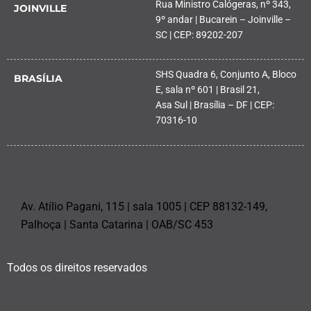
Rua Ministro Calógeras, nº 343,
JOINVILLE
9º andar | Bucarein – Joinville –
SC | CEP: 89202-207
SHS Quadra 6, Conjunto A, Bloco
BRASÍLIA
E, sala nº 601 | Brasil 21,
Asa Sul | Brasília – DF | CEP:
70316-10
PALHOÇA
Av. Atílio Pagani, 115 | sala 1005 | CEP 88132-149,
Palhoça | Santa Catarina | OAB/SC 453
Todos os direitos reservados