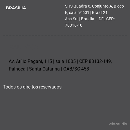
SHS Quadra 6, Conjunto A, Bloco
BRASÍLIA
E, sala nº 601 | Brasil 21,
Asa Sul | Brasília – DF | CEP:
70316-10
PALHOÇA
Av. Atílio Pagani, 115 | sala 1005 | CEP 88132-149,
Palhoça | Santa Catarina | OAB/SC 453
Todos os direitos reservados
wid.studio