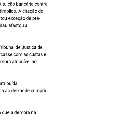
tituição bancária contra
implido. A citação do
ntou exceção de pré-
grau afastou a
ibunal de Justiça de
arcasse com as custas e
mora atribuível ao
atribuída
a ao deixar de cumprir
a que a demora na