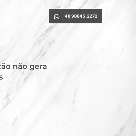
48 98845.2272
ção não gera
s