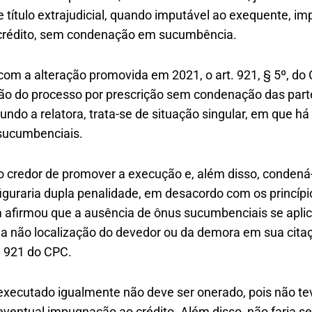
título extrajudicial, quando imputável ao exequente, im
o crédito, sem condenação em sucumbência.
 com a alteração promovida em 2021, o art. 921, § 5º, do 
ção do processo por prescrição sem condenação das par
undo a relatora, trata-se de situação singular, em que h
sucumbenciais.
r o credor de promover a execução e, além disso, conden
iguraria dupla penalidade, em desacordo com os princípi
afirmou que a ausência de ônus sucumbenciais se aplic
da não localização do devedor ou da demora em sua citaç
t. 921 do CPC.
 executado igualmente não deve ser onerado, pois não te
eventual impugnação ao crédito. Além disso, não faria 