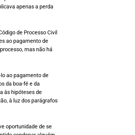
plicava apenas a perda
Código de Processo Civil
tes ao pagamento de
á processo, mas não há
á-lo ao pagamento de
os da boa-fé e da
a às hipóteses de
ão, à luz dos parágrafos
ve oportunidade de se
sentido condenar alguém