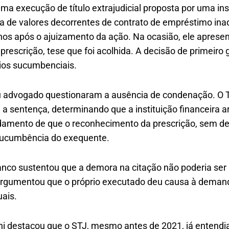
a execução de título extrajudicial proposta por uma ins
a de valores decorrentes de contrato de empréstimo inad
nos após o ajuizamento da ação. Na ocasião, ele aprese
prescrição, tese que foi acolhida. A decisão de primeiro 
os sucumbenciais.
u advogado questionaram a ausência de condenação. O Tr
 a sentença, determinando que a instituição financeira 
ndamento de que o reconhecimento da prescrição, sem de
 a sucumbência do exequente.
anco sustentou que a demora na citação não poderia ser 
argumentou que o próprio executado deu causa à demand
uais.
hi destacou que o STJ, mesmo antes de 2021, já entendi