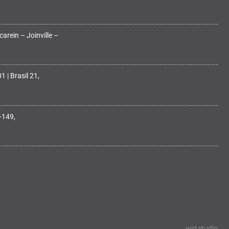
arein – Joinville –
 | Brasil 21,
-149,
wid.studio