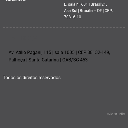
E, sala nº 601 | Brasil 21,
Asa Sul | Brasília – DF | CEP:
70316-10
PALHOÇA
Av. Atílio Pagani, 115 | sala 1005 | CEP 88132-149,
Palhoça | Santa Catarina | OAB/SC 453
Todos os direitos reservados
wid.studio