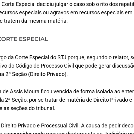
 Corte Especial decidiu julgar o caso sob o rito dos repet
ecursos especiais ou agravos em recursos especiais em
ue tratem da mesma matéria.
CORTE ESPECIAL
rgo da Corte Especial do STJ porque, segundo o relator, 
tivo do Código de Processo Civil que pode gerar discuss
na 2ª Seção (Direito Privado).
a de Assis Moura ficou vencida de forma isolada ao ente
a 2ª Seção, por se tratar de matéria de Direito Privado e
e as seções do tribunal.
Direito Privado e Processual Civil. A causa de pedir deco
 consumidor pode recorrer diretamente ao Judiciário par