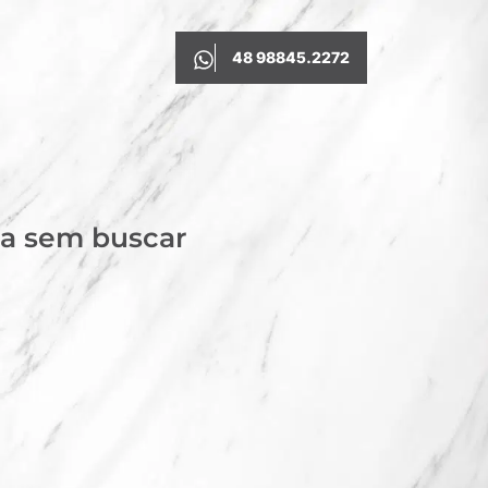
48 98845.2272
ça sem buscar