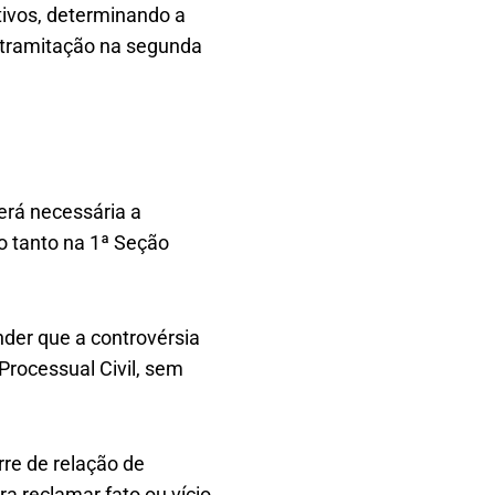
itivos, determinando a
 tramitação na segunda
será necessária a
ão tanto na 1ª Seção
nder que a controvérsia
 Processual Civil, sem
rre de relação de
a reclamar fato ou vício