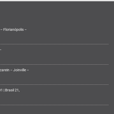
 – Florianópolis –
–
arein – Joinville –
 | Brasil 21,