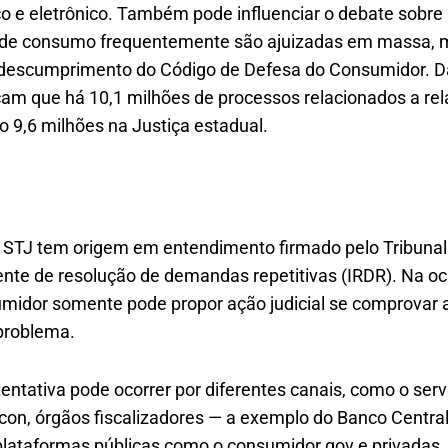
co e eletrônico. Também pode influenciar o debate sobre
es de consumo frequentemente são ajuizadas em massa, 
 descumprimento do Código de Defesa do Consumidor. 
icam que há 10,1 milhões de processos relacionados a 
o 9,6 milhões na Justiça estadual.
o STJ tem origem em entendimento firmado pelo Tribunal
nte de resolução de demandas repetitivas (IRDR). Na oca
midor somente pode propor ação judicial se comprovar a 
 problema.
entativa pode ocorrer por diferentes canais, como o ser
con, órgãos fiscalizadores — a exemplo do Banco Centra
plataformas públicas como o consumidor.gov e privadas