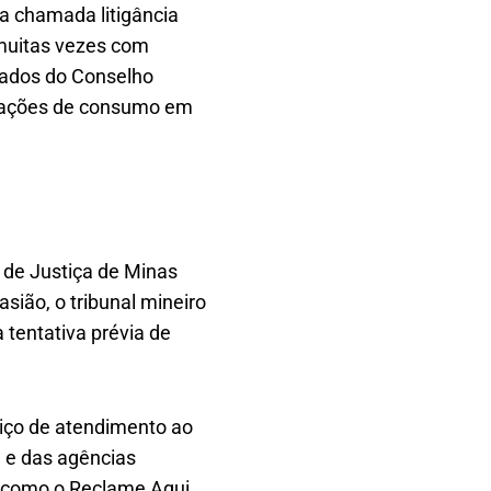
 a chamada litigância
muitas vezes com
Dados do Conselho
relações de consumo em
 de Justiça de Minas
sião, o tribunal mineiro
tentativa prévia de
viço de atendimento ao
l e das agências
, como o Reclame Aqui.