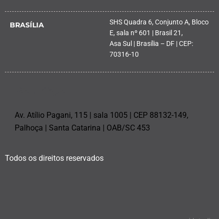
SHS Quadra 6, Conjunto A, Bloco
BRASÍLIA
E, sala nº 601 | Brasil 21,
Asa Sul | Brasília – DF | CEP:
70316-10
PALHOÇA
Av. Atílio Pagani, 115 | sala 1005 | CEP 88132-149,
Palhoça | Santa Catarina | OAB/SC 453
Todos os direitos reservados