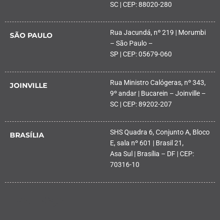
SC | CEP: 88020-280
Rua Jacundá, nº 219 | Morumbi
SÃO PAULO
– São Paulo –
SP | CEP: 05679-060
Rua Ministro Calógeras, nº 343,
JOINVILLE
9º andar | Bucarein – Joinville –
SC | CEP: 89202-207
SHS Quadra 6, Conjunto A, Bloco
BRASÍLIA
E, sala nº 601 | Brasil 21,
Asa Sul | Brasília – DF | CEP:
70316-10
PALHOÇA