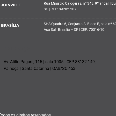
Rua Ministro Calógeras, nº 343, 9º andar | Buc
JOINVILLE
SC | CEP: 89202-207
SHS Quadra 6, Conjunto A, Bloco E, sala nº 601
BRASÍLIA
Asa Sul | Brasília – DF | CEP: 70316-10
PALHOÇA
Av. Atílio Pagani, 115 | sala 1005 | CEP 88132-149,
Palhoça | Santa Catarina | OAB/SC 453
Todos os direitos reservados