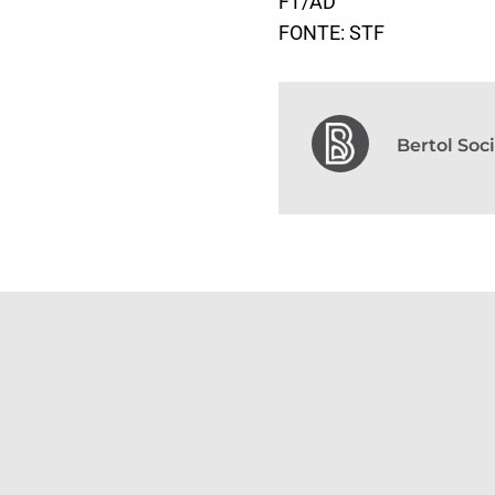
FT/AD
FONTE: STF
Bertol So