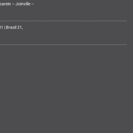
arein – Joinville –
 | Brasil 21,