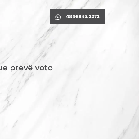
48 98845.2272
ue prevê voto