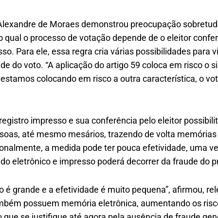
 Alexandre de Moraes demonstrou preocupação sobretud
o qual o processo de votação depende de o eleitor confer
so. Para ele, essa regra cria várias possibilidades para vi
e do voto. “A aplicação do artigo 59 coloca em risco o si
, estamos colocando em risco a outra característica, o vot
registro impresso e sua conferência pelo eleitor possibil
soas, até mesmo mesários, trazendo de volta memórias 
icionalmente, a medida pode ter pouca efetividade, uma 
do eletrônico e impresso poderá decorrer da fraude do p
co é grande e a efetividade é muito pequena”, afirmou, r
ambém possuem memória eletrônica, aumentando os ris
 que se justifique até agora pela ausência de fraude ge