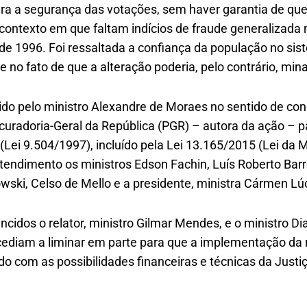
 para a segurança das votações, sem haver garantia de q
contexto em que faltam indícios de fraude generalizada 
sde 1996. Foi ressaltada a confiança da população no si
 e no fato de que a alteração poderia, pelo contrário, min
ido pelo ministro Alexandre de Moraes no sentido de con
curadoria-Geral da República (PGR) – autora da ação – p
(Lei 9.504/1997), incluído pela Lei 13.165/2015 (Lei da Mi
dimento os ministros Edson Fachin, Luís Roberto Barr
ski, Celso de Mello e a presidente, ministra Cármen Lúc
cidos o relator, ministro Gilmar Mendes, e o ministro Dia
diam a liminar em parte para que a implementação da r
o com as possibilidades financeiras e técnicas da Justiça