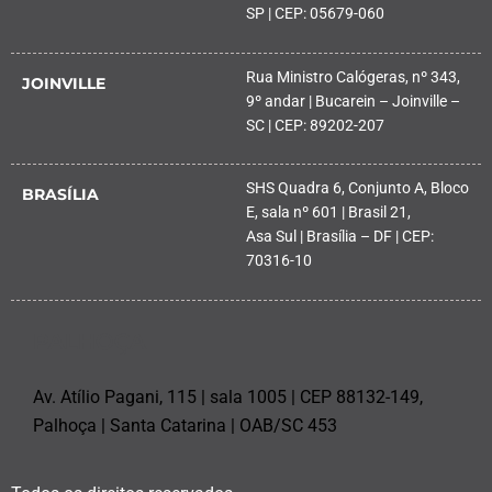
SP | CEP: 05679-060
Rua Ministro Calógeras, nº 343,
JOINVILLE
9º andar | Bucarein – Joinville –
SC | CEP: 89202-207
SHS Quadra 6, Conjunto A, Bloco
BRASÍLIA
E, sala nº 601 | Brasil 21,
Asa Sul | Brasília – DF | CEP:
70316-10
PALHOÇA
Av. Atílio Pagani, 115 | sala 1005 | CEP 88132-149,
Palhoça | Santa Catarina | OAB/SC 453