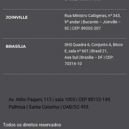
Rua Ministro Calógeras, nº 343,
JOINVILLE
9º andar | Bucarein – Joinville –
SC | CEP: 89202-207
SHS Quadra 6, Conjunto A, Bloco
BRASÍLIA
E, sala nº 601 | Brasil 21,
Asa Sul | Brasília – DF | CEP:
70316-10
PALHOÇA
Av. Atílio Pagani, 115 | sala 1005 | CEP 88132-149,
Palhoça | Santa Catarina | OAB/SC 453
Todos os direitos reservados