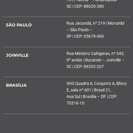
SC | CEP: 88020-280
Rua Jacundá, nº 219 | Morumbi
SÃO PAULO
– São Paulo –
SP | CEP: 05679-060
Rua Ministro Calógeras, nº 343,
JOINVILLE
9º andar | Bucarein – Joinville –
SC | CEP: 89202-207
SHS Quadra 6, Conjunto A, Bloco
BRASÍLIA
E, sala nº 601 | Brasil 21,
Asa Sul | Brasília – DF | CEP:
70316-10
PALHOÇA